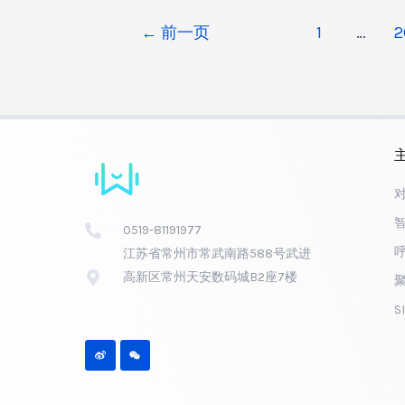
←
前一页
1
…
2
0519-81191977
江苏省常州市常武南路588号武进
高新区常州天安数码城B2座7楼
S